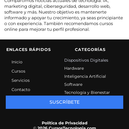
Compartimos noticias actuales de tecnología: IA,
marketing digital, ciberseguridad, desarrollo web,
software y más. Nuestro objetivo es mantenerte
informado y apoyar tu crecimiento, ya seas principiante
o con experiencia. También recomendamos cursos
online para mejorar tu perfil profesional.
ENLACES RÁPIDOS
CATEGORÍAS
Dispositivos Digitales
Inicio
Hardware
Cursos
Inteligencia Artificial
Servicios
Software
Contacto
Tecnología y Bienestar
SUSCRÍBETE
Política de Privacidad
©
2026 CursosTecnologia.com