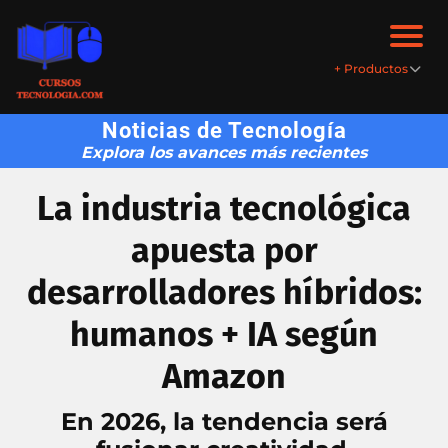
+
+ Productos
Pr
o
Noticias de Tecnología
d
Explora los avances más recientes
uc
to
La industria tecnológica
s
apuesta por
desarrolladores híbridos:
humanos + IA según
Amazon
En 2026, la tendencia será